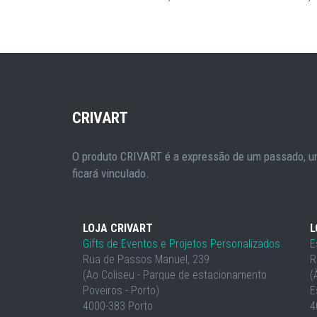
CRIVART
O produto CRIVART é a expressão de um passado, um
ficará vinculado.
LOJA CRIVART
L
Gifts de Eventos e Projetos Personalizados
E
Rua de Passos Manuel, 239
R
(Ao Coliseu - Parque de estacionamento
(
Poveiros - Porto)
E
4000-383 Porto
4