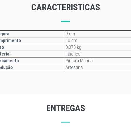
CARACTERISTICAS
gura
9 cm
mprimento
10 cm
so
0,070 kg
terial
Faiança
abamento
Pintura Manual
odução
Artesanal
ENTREGAS