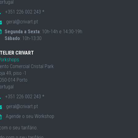
ortugal
+351 226 002 243 *
geral@crivart.pt
Segunda a Sexta
: 10h-14h e 14:30-19h
Sábado
: 10h-13:30
TELIER CRIVART
orkshops
ento Comercial Cristal Park
oja 49, piso -1
050-014 Porto
ortugal
+351 226 002 243 *
geral@crivart.pt
Agende o seu Workshop
om o seu tarifário.
o com o seu tarifário.