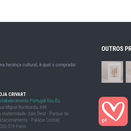
OUTROS P
a herança cultural, à qual o comprador
OJA CRIVART
stabelecimento Portugal Sou Eu
ua Miguel Bombarda, 648
À maternidade Júlio Diniz - Parque de
stacionamento - Palácio Cristal)
050-379 Porto