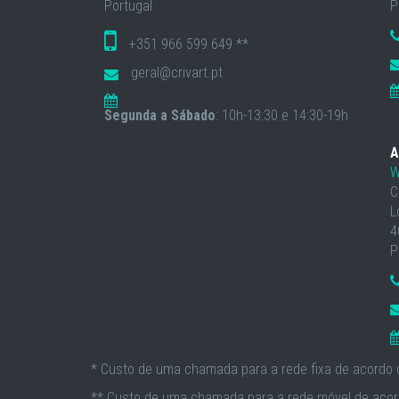
Portugal
P
+351 966 599 649 **
geral@crivart.pt
Segunda a Sábado
: 10h-13:30 e 14:30-19h
A
W
C
L
4
P
* Custo de uma chamada para a rede fixa de acordo c
** Custo de uma chamada para a rede móvel de acord