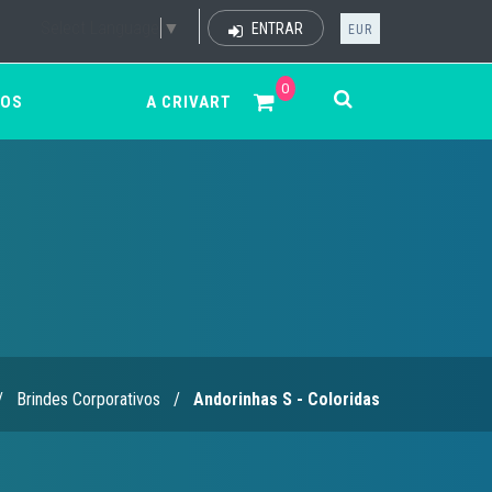
Select Language
▼
ENTRAR
EUR
0
ÇOS
A CRIVART
/
Brindes Corporativos
/
Andorinhas S - Coloridas