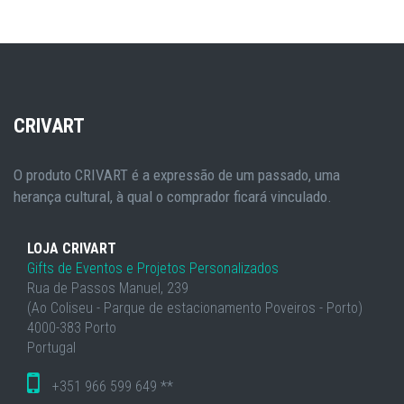
CRIVART
O produto CRIVART é a expressão de um passado, uma
herança cultural, à qual o comprador ficará vinculado.
LOJA CRIVART
Gifts de Eventos e Projetos Personalizados
Rua de Passos Manuel, 239
(Ao Coliseu - Parque de estacionamento Poveiros - Porto)
4000-383 Porto
Portugal
+351 966 599 649 **