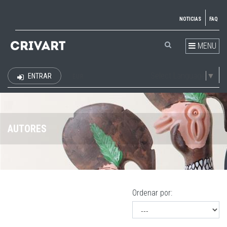
NOTICIAS
FAQ
MENU
Select Language
▼
ENTRAR
EUR
AUTORES
Ordenar por: