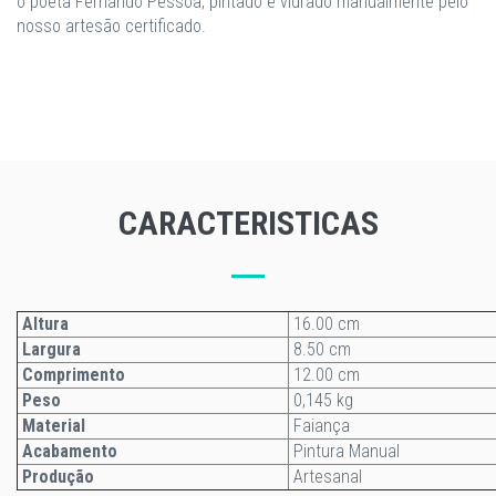
o poeta Fernando Pessoa, pintado e vidrado manualmente pelo
nosso artesão certificado.
CARACTERISTICAS
Altura
16.00 cm
Largura
8.50 cm
Comprimento
12.00 cm
Peso
0,145 kg
Material
Faiança
Acabamento
Pintura Manual
Produção
Artesanal