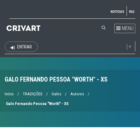
NOTICIAS
FAQ
MENU
Select Language
▼
ENTRAR
EUR
GALO FERNANDO PESSOA "WORTH" - XS
Início
/
TRADIÇÕES
/
Galos
/
Autores
/
Galo Fernando Pessoa "Worth" - XS