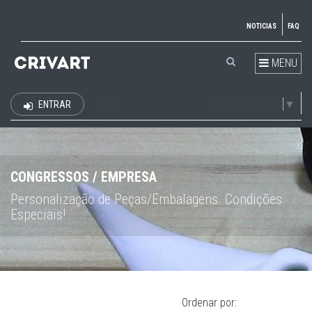
NOTICIAS
FAQ
MENU
Select Language
▼
ENTRAR
EUR
CONGRESSOS / EMPRESA
Personalização de Peças/Embalagens. Condições
Especiais!
Ordenar por: