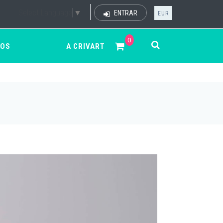
Select Language
▼
ENTRAR
EUR
0
ÇOS
A CRIVART