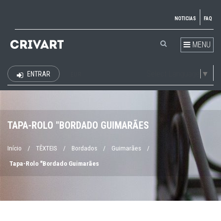
NOTICIAS
FAQ
MENU
Select Language
▼
ENTRAR
EUR
TAPA-ROLO "BORDADO GUIMARÃES
Início
/
TÊXTEIS
/
Bordados
/
Guimarães
/
Tapa-Rolo "Bordado Guimarães