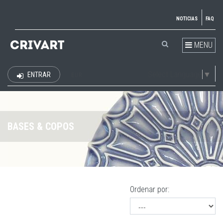
NOTICIAS
FAQ
MENU
Select Language
▼
ENTRAR
EUR
BASES & COPOS
Ordenar por: