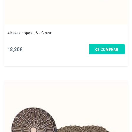
4 bases copos - S - Cinza
18,20€
COMPRAR