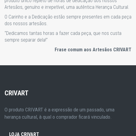
produto único repleto de horas de dedicação dos nossos
Artesãos, genuíno e irrepetível, uma autêntica Herança Cultural.
O Carinho e a Dedicação estão sempre presentes em cada peça
dos nossos artesãos.
“Dedicamos tantas horas a fazer cada peça, que nos custa
sempre separar dela!”
Frase comum aos Artesãos CRIVART
CRIVART
O produto CRIVART é a expressão de um passado, uma
herança cultural, à qual o comprador ficará vinculado.
LOJA CRIVART