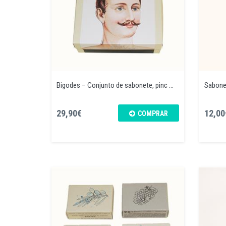
Bigodes – Conjunto de sabonete, pinc ...
Sabonet
29,90€
12,00
COMPRAR