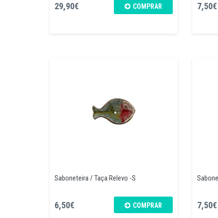
29,90€
7,50€
COMPRAR
Saboneteira / Taça Relevo -S
Sabonet
6,50€
7,50€
COMPRAR