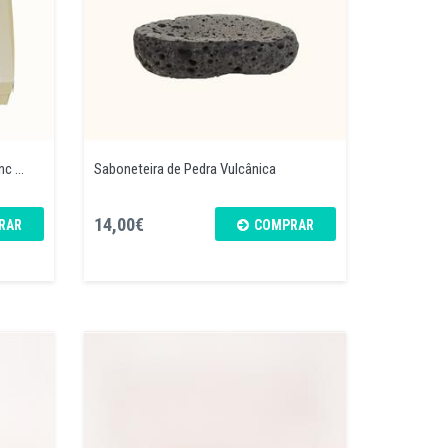
c ...
Saboneteira de Pedra Vulcânica
14,00€
RAR
COMPRAR