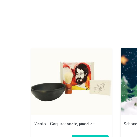
Viriato – Conj. sabonete, pincel e t ...
Sabonet