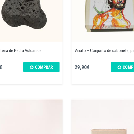
eira de Pedra Vulcânica
Viriato – Conjunto de sabonete, pin
€
29,90€
COMPRAR
COMP