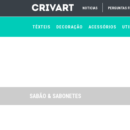
NOTICIAS
PERGUNTAS 
TÊXTEIS
DECORAÇÃO
ACESSÓRIOS
UTI
SABÃO & SABONETES