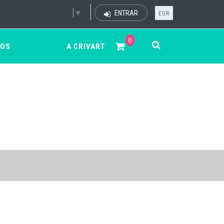
Select Language
▼
ENTRAR
EUR
0
ÇOS
A CRIVART