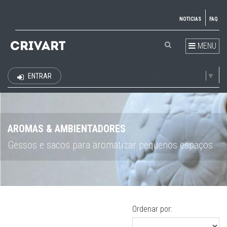
NOTICIAS
FAQ
MENU
Select Language
▼
ENTRAR
EUR
AROMAS & AMBIENTADORES
Gessos e sacos para aromatizar pequenos espaços
Ordenar por: