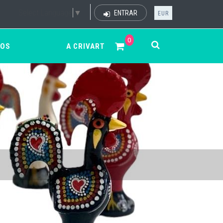
Select Language
▼
ENTRAR
EUR
0
ÇOS
A CRIVART