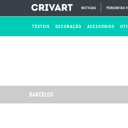
NOTICIAS
PERGUNTAS 
TÊXTEIS
DECORAÇÃO
ACESSÓRIOS
UTI
BARCELOS