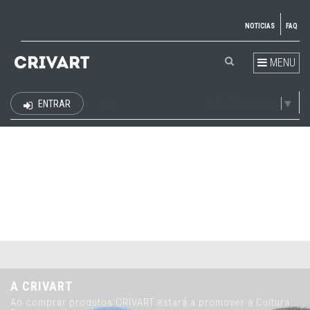
NOTICIAS
FAQ
MENU
Select Language
▼
ENTRAR
EUR
A CRIVART
Ao comprar produtos CRIVART estará a promover a Cultura