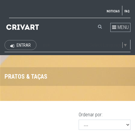
NOTICIAS
FAQ
MENU
Select Language
▼
ENTRAR
EUR
PRATOS & TAÇAS
Ordenar por: