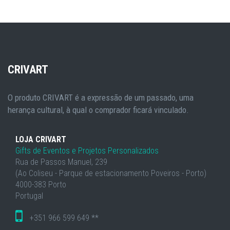
CRIVART
O produto CRIVART é a expressão de um passado, uma
herança cultural, à qual o comprador ficará vinculado.
LOJA CRIVART
Gifts de Eventos e Projetos Personalizados
Rua de Passos Manuel, 239
(Ao Coliseu - Parque de estacionamento Poveiros - Porto)
4000-383 Porto
Portugal
+351 966 599 649 **