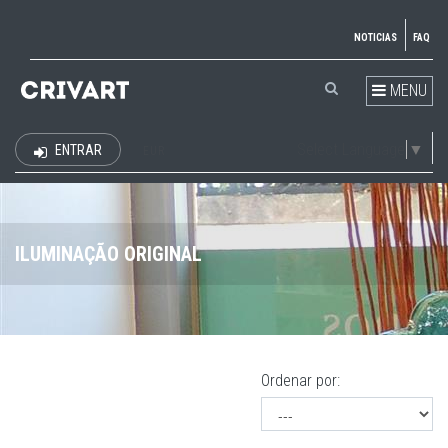
NOTICIAS
FAQ
MENU
Select Language
▼
ENTRAR
EUR
ILUMINAÇÃO ORIGINAL
Ordenar por: