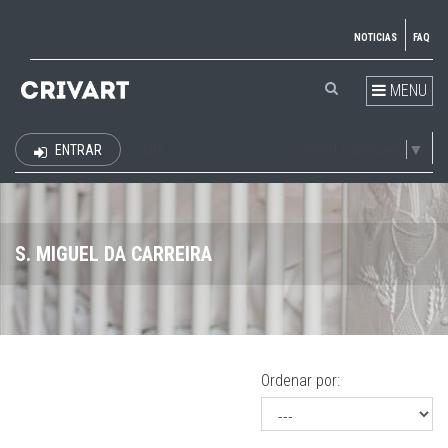
NOTICIAS
FAQ
MENU
Select Language
▼
ENTRAR
EUR
S. MIGUEL DA CARREIRA
Ordenar por: