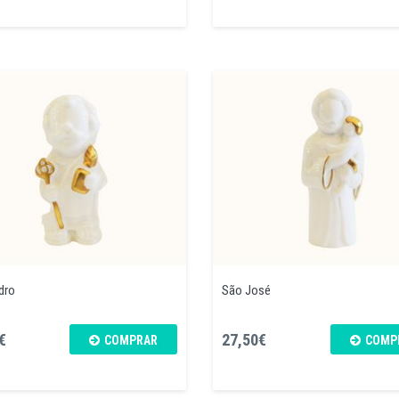
dro
São José
€
27,50€
COMPRAR
COMP