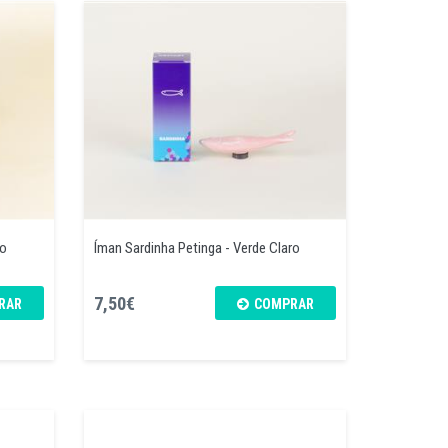
ro
Íman Sardinha Petinga - Verde Claro
7,50€
RAR
COMPRAR