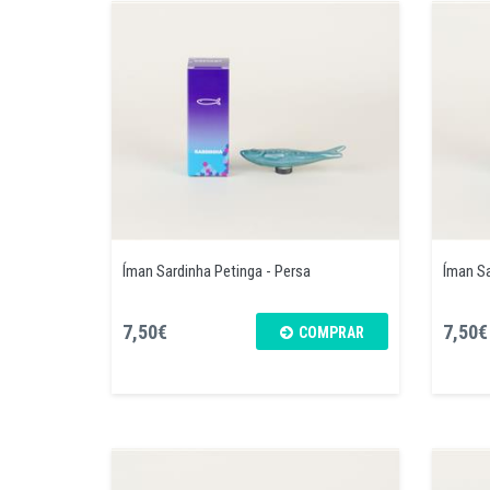
Íman Sardinha Petinga - Persa
Íman Sa
7,50€
7,50€
COMPRAR