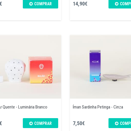
€
14,90€
COMPRAR
COMP
r Quente - Luminária Branco
Íman Sardinha Petinga - Cinza
€
7,50€
COMPRAR
COMP