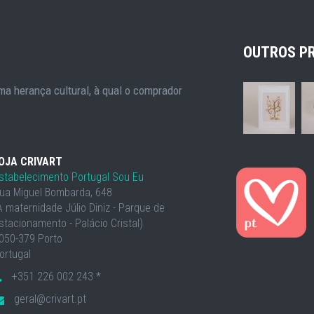
OUTROS P
a herança cultural, à qual o comprador
OJA CRIVART
stabelecimento Portugal Sou Eu
ua Miguel Bombarda, 648
À maternidade Júlio Diniz - Parque de
stacionamento - Palácio Cristal)
050-379 Porto
ortugal
+351 226 002 243 *
geral@crivart.pt