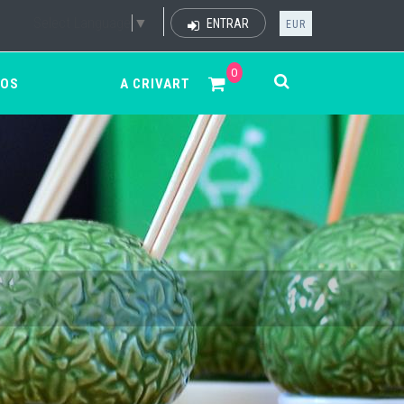
Select Language
▼
ENTRAR
EUR
0
ÇOS
A CRIVART