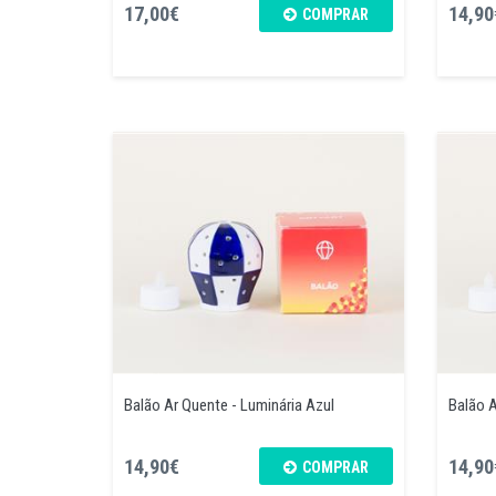
17,00€
14,90
COMPRAR
Balão Ar Quente - Luminária Azul
Balão A
14,90€
14,90
COMPRAR