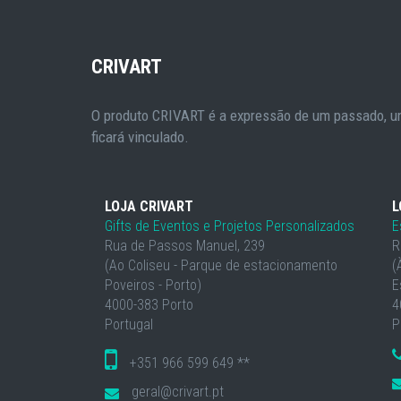
CRIVART
O produto CRIVART é a expressão de um passado, um
ficará vinculado.
LOJA CRIVART
L
Gifts de Eventos e Projetos Personalizados
E
Rua de Passos Manuel, 239
R
(Ao Coliseu - Parque de estacionamento
(
Poveiros - Porto)
E
4000-383 Porto
4
Portugal
P
+351 966 599 649 **
geral@crivart.pt