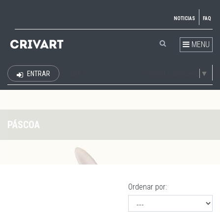
NOTICIAS
FAQ
MENU
Select Language
▼
ENTRAR
EUR
PÁSCOA
Ordenar por: