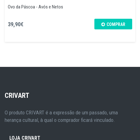
Ovo da Páscoa - Avós e Netos
39,90€
COMPRAR
CRIVART
O produto CRIVART é a expressão de um passado, uma
herança cultural, à qual o comprador ficará vinculado.
LOJA CRIVART