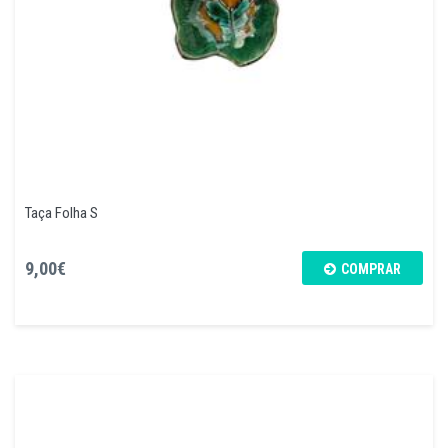
Taça Folha S
9,00€
COMPRAR