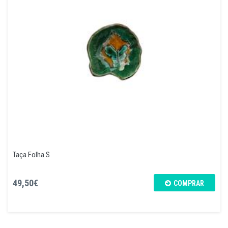
Taça Folha S
49,50€
COMPRAR