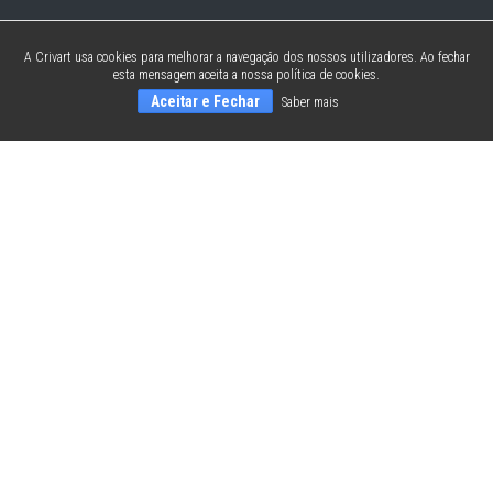
A Crivart usa cookies para melhorar a navegação dos nossos utilizadores. Ao fechar
esta mensagem aceita a nossa política de cookies.
Aceitar e Fechar
Saber mais