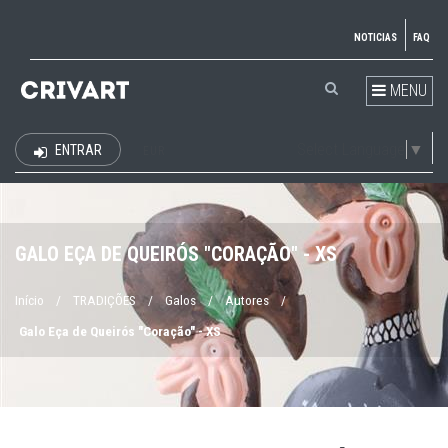
NOTICIAS
FAQ
MENU
Select Language
▼
ENTRAR
EUR
GALO EÇA DE QUEIRÓS "CORAÇÃO" - XS
Início
/
TRADIÇÕES
/
Galos
/
Autores
/
Galo Eça de Queirós "Coração" - XS