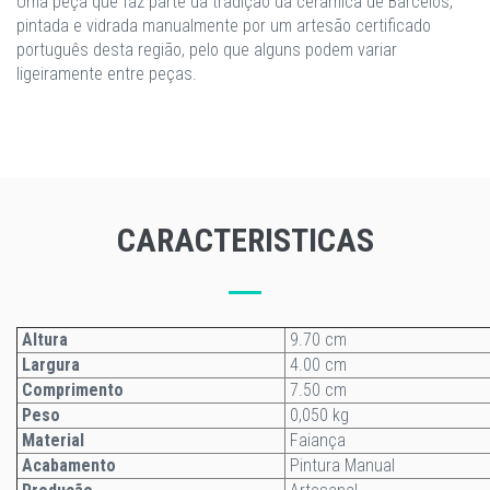
Uma peça que faz parte da tradição da cerâmica de Barcelos,
pintada e vidrada manualmente por um artesão certificado
português desta região, pelo que alguns podem variar
ligeiramente entre peças.
CARACTERISTICAS
Altura
9.70 cm
Largura
4.00 cm
Comprimento
7.50 cm
Peso
0,050 kg
Material
Faiança
Acabamento
Pintura Manual