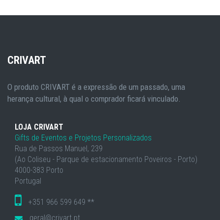
CRIVART
O produto CRIVART é a expressão de um passado, uma
herança cultural, à qual o comprador ficará vinculado.
LOJA CRIVART
Gifts de Eventos e Projetos Personalizados
Rua de Passos Manuel, 239
(Ao Coliseu - Parque de estacionamento Poveiros - Porto)
4000-383 Porto
Portugal
+351 966 599 649 **
geral@crivart.pt