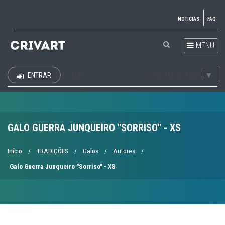
NOTICIAS
FAQ
MENU
Select Language
▼
ENTRAR
EUR
GALO GUERRA JUNQUEIRO "SORRISO" - XS
Início
/
TRADIÇÕES
/
Galos
/
Autores
/
Galo Guerra Junqueiro "Sorriso" - XS