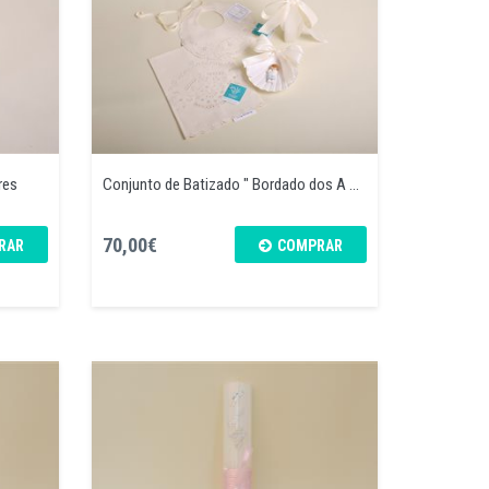
res
Conjunto de Batizado " Bordado dos A ...
70,00€
RAR
COMPRAR