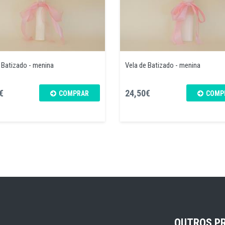
 Batizado - menina
Vela de Batizado - menina
€
24,50€
COMPRAR
COMP
OUTROS P