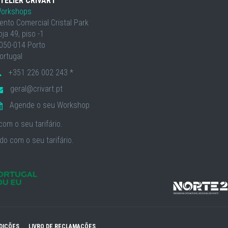
TELIER CRIVART
orkshops
ento Comercial Cristal Park
oja 49, piso -1
050-014 Porto
ortugal
+351 226 002 243 *
geral@crivart.pt
Agende o seu Workshop
om o seu tarifário.
o com o seu tarifário.
DIÇÕES
LIVRO DE RECLAMAÇÕES