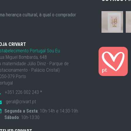
a herança cultural, à qual o comprador
OJA CRIVART
stabelecimento Portugal Sou Eu
ua Miguel Bombarda, 648
À maternidade Júlio Diniz - Parque de
stacionamento - Palácio Cristal)
050-379 Porto
ortugal
+351 226 002 243 *
geral@crivart.pt
Segunda a Sexta
: 10h-14h e 14:30-19h
Sábado
: 10h-13:30