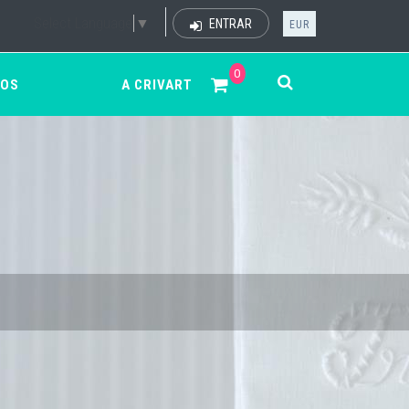
Select Language
▼
ENTRAR
EUR
0
ÇOS
A CRIVART