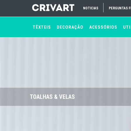
NOTICIAS
PERGUNTAS 
TÊXTEIS
DECORAÇÃO
ACESSÓRIOS
UTI
TOALHAS & VELAS