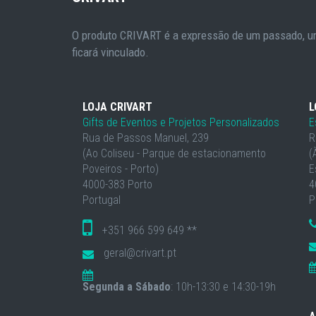
O produto CRIVART é a expressão de um passado, um
ficará vinculado.
LOJA CRIVART
L
Gifts de Eventos e Projetos Personalizados
E
Rua de Passos Manuel, 239
R
(Ao Coliseu - Parque de estacionamento
(
Poveiros - Porto)
E
4000-383 Porto
4
Portugal
P
+351 966 599 649 **
geral@crivart.pt
Segunda a Sábado
: 10h-13:30 e 14:30-19h