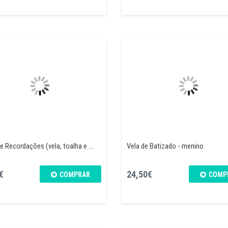
e Recordações (vela, toalha e ...
Vela de Batizado - menino
€
24,50€
COMPRAR
COMP