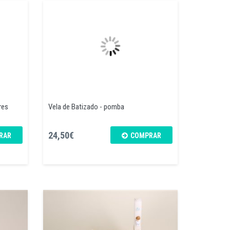
res
Vela de Batizado - pomba
24,50€
RAR
COMPRAR