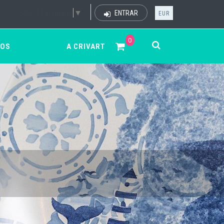
Select Language
▼
ENTRAR
EUR
0
ÇOS
A CRIVART