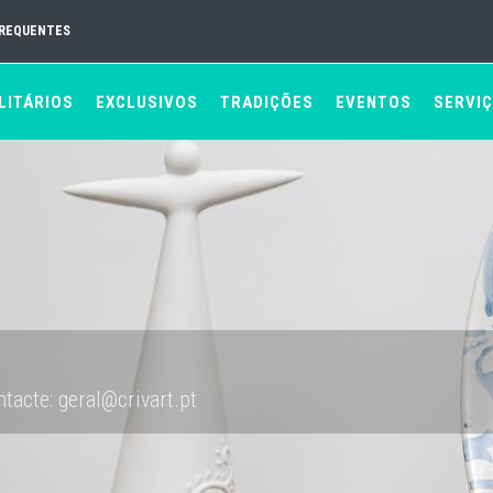
FREQUENTES
LITÁRIOS
EXCLUSIVOS
TRADIÇÕES
EVENTOS
SERVI
tacte: geral@crivart.pt