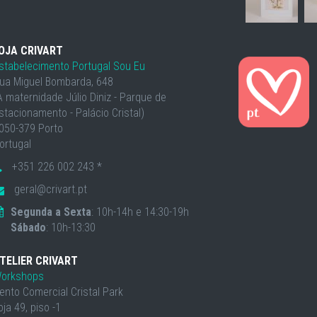
OJA CRIVART
stabelecimento Portugal Sou Eu
ua Miguel Bombarda, 648
À maternidade Júlio Diniz - Parque de
stacionamento - Palácio Cristal)
050-379 Porto
ortugal
+351 226 002 243 *
geral@crivart.pt
Segunda a Sexta
: 10h-14h e 14:30-19h
Sábado
: 10h-13:30
TELIER CRIVART
orkshops
ento Comercial Cristal Park
oja 49, piso -1