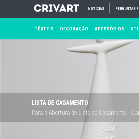
NOTICIAS
PERGUNTAS 
TÊXTEIS
DECORAÇÃO
ACESSÓRIOS
UTI
LISTA DE CASAMENTO
Para a Abertura de Lista de Casamento - Con