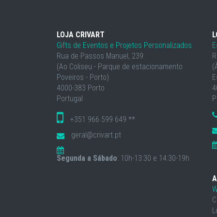
LOJA CRIVART
L
Gifts de Eventos e Projetos Personalizados
E
Rua de Passos Manuel, 239
R
(Ao Coliseu - Parque de estacionamento
(
Poveiros - Porto)
E
4000-383 Porto
4
Portugal
P
+351 966 599 649 **
geral@crivart.pt
Segunda a Sábado
: 10h-13:30 e 14:30-19h
A
W
C
L