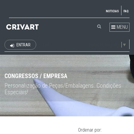
NOTICIAS
FAQ
MENU
Select Language
▼
ENTRAR
EUR
CONGRESSOS / EMPRESA
Personalização de Peças/Embalagens. Condições
Especiais!
Ordenar por: