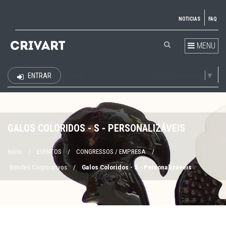
NOTICIAS
FAQ
MENU
Select Language
▼
ENTRAR
EUR
GALOS COLORIDOS - S - PERSONALIZÁVEIS
Início
/
EVENTOS
/
CONGRESSOS / EMPRESA
/
Brindes Corporativos
/
Galos Coloridos - S - Personalizáveis