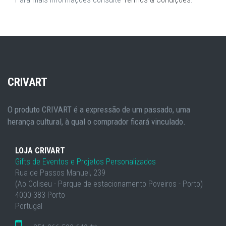
CRIVART
O produto CRIVART é a expressão de um passado, uma
herança cultural, à qual o comprador ficará vinculado.
LOJA CRIVART
Gifts de Eventos e Projetos Personalizados
Rua de Passos Manuel, 239
(Ao Coliseu - Parque de estacionamento Poveiros - Porto)
4000-383 Porto
Portugal