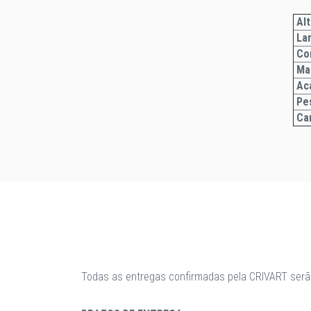
Alt
Lar
Co
Ma
Ac
Pe
Car
Todas as entregas confirmadas pela CRIVART serã