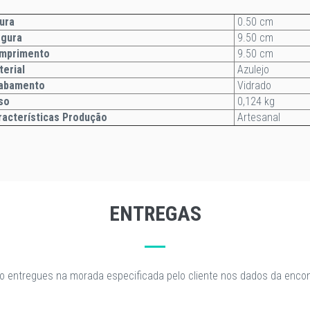
ura
0.50 cm
gura
9.50 cm
mprimento
9.50 cm
terial
Azulejo
abamento
Vidrado
so
0,124 kg
acterísticas Produção
Artesanal
ENTREGAS
o entregues na morada especificada pelo cliente nos dados da enc