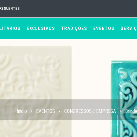
FREQUENTES
LITÁRIOS
EXCLUSIVOS
TRADIÇÕES
EVENTOS
SERVI
Início
/
EVENTOS
/
CONGRESSOS / EMPRESA
/
Brind