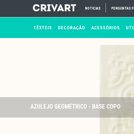
NOTICIAS
PERGUNTAS 
TÊXTEIS
DECORAÇÃO
ACESSÓRIOS
UTI
AZULEJO GEOMÉTRICO - BASE COPO