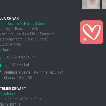
OJA CRIVART
stabelecimento Portugal Sou Eu
ua Miguel Bombarda, 648
À maternidade Júlio Diniz - Parque de
stacionamento - Palácio Cristal)
050-379 Porto
ortugal
+351 226 002 243 *
geral@crivart.pt
Segunda a Sexta
: 10h-14h e 14:30-19h
Sábado
: 10h-13:30
TELIER CRIVART
orkshops
ento Comercial Cristal Park
oja 49, piso -1