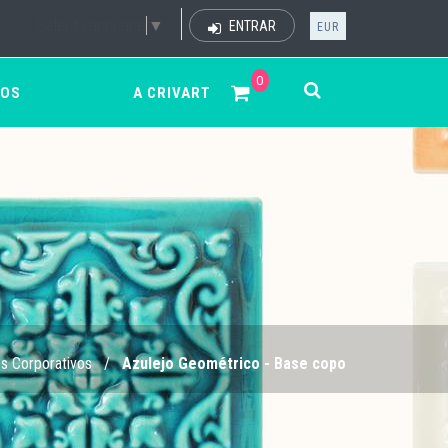
Select Language
▼
ENTRAR
EUR
0
ÇOS
A CRIVART
es Corporativos
/
Azulejo Geométrico - Base copo