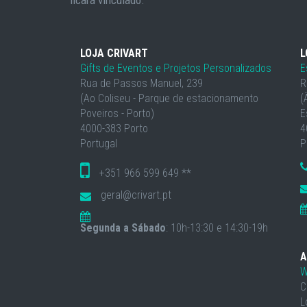
ficará vinculado.
LOJA CRIVART
L
Gifts de Eventos e Projetos Personalizados
E
Rua de Passos Manuel, 239
R
(Ao Coliseu - Parque de estacionamento
(
Poveiros - Porto)
E
4000-383 Porto
4
Portugal
P
+351 966 599 649 **
geral@crivart.pt
Segunda a Sábado
: 10h-13:30 e 14:30-19h
A
W
C
L