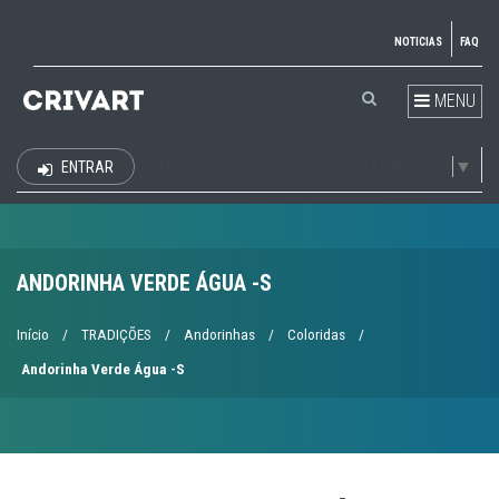
NOTICIAS
FAQ
MENU
Select Language
▼
ENTRAR
EUR
ANDORINHA VERDE ÁGUA -S
Início
/
TRADIÇÕES
/
Andorinhas
/
Coloridas
/
Andorinha Verde Água -S