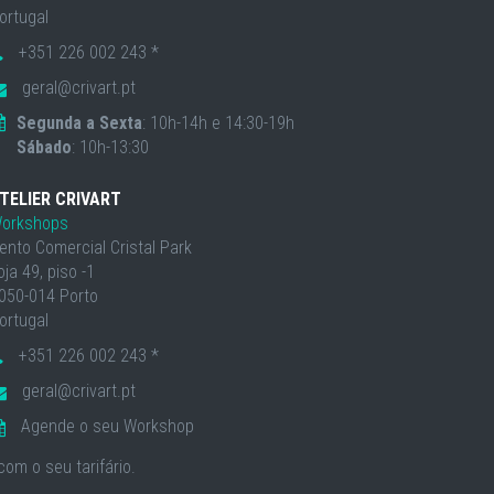
ortugal
+351 226 002 243 *
geral@crivart.pt
Segunda a Sexta
: 10h-14h e 14:30-19h
Sábado
: 10h-13:30
TELIER CRIVART
orkshops
ento Comercial Cristal Park
oja 49, piso -1
050-014 Porto
ortugal
+351 226 002 243 *
geral@crivart.pt
Agende o seu Workshop
om o seu tarifário.