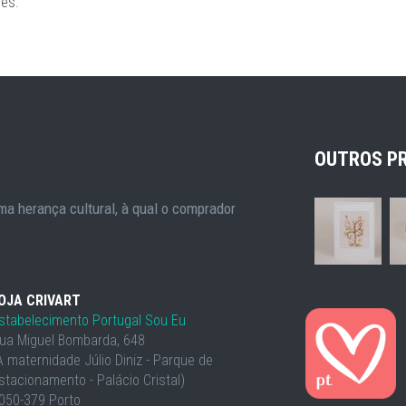
ões
.
OUTROS P
a herança cultural, à qual o comprador
OJA CRIVART
stabelecimento Portugal Sou Eu
ua Miguel Bombarda, 648
À maternidade Júlio Diniz - Parque de
stacionamento - Palácio Cristal)
050-379 Porto