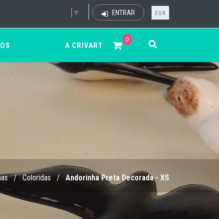
Select Language
▼
ENTRAR
EUR
0
ÇOS
A CRIVART
has
/
Coloridas
/
Andorinha Preta Decorada - XS