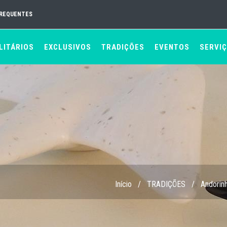
FREQUENTES
LITÁRIOS
EXCLUSIVOS
TRADIÇÕES
EVENTOS
SERVI
Início
/
TRADIÇÕES
/
Andorin