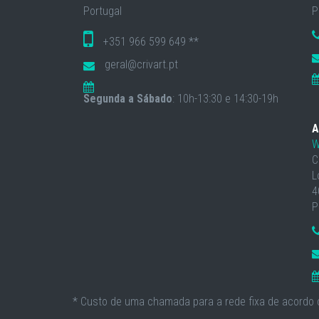
Portugal
P
+351 966 599 649 **
geral@crivart.pt
Segunda a Sábado
: 10h-13:30 e 14:30-19h
A
W
C
L
4
P
* Custo de uma chamada para a rede fixa de acordo c