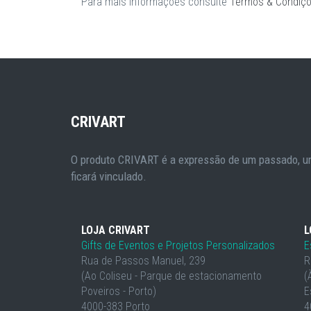
Para mais informações consulte
Termos & Condiç
CRIVART
O produto CRIVART é a expressão de um passado, um
ficará vinculado.
LOJA CRIVART
L
Gifts de Eventos e Projetos Personalizados
E
Rua de Passos Manuel, 239
R
(Ao Coliseu - Parque de estacionamento
(
Poveiros - Porto)
E
4000-383 Porto
4