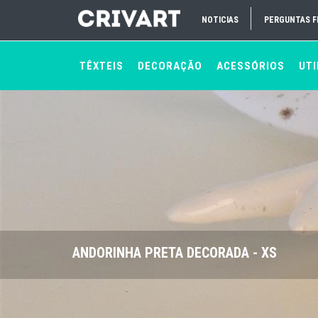
NOTICIAS
PERGUNTAS 
TÊXTEIS
DECORAÇÃO
ACESSÓRIOS
UTI
ANDORINHA PRETA DECORADA - XS