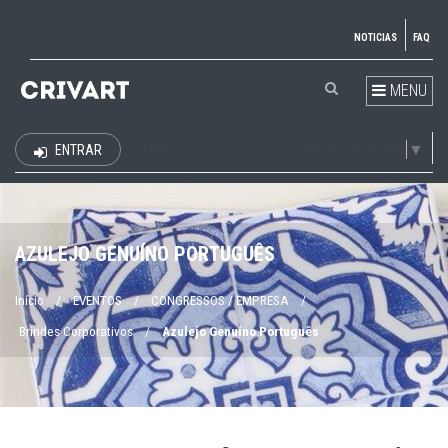
NOTICIAS
FAQ
MENU
Select Language
▼
ENTRAR
EUR
AZULEJO GENUÍNO PORTUGUÊS
Início
/
EVENTOS
/
CONGRESSOS / EMPRESA
/
Brindes Corporativos
/
Azulejo Genuíno Português