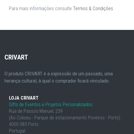
Para mais informações consulte
Termos & Condições
.
CRIVART
O produto CRIVART é a expressão de um passado, uma
herança cultural, à qual o comprador ficará vinculado.
LOJA CRIVART
Gifts de Eventos e Projetos Personalizados
Rua de Passos Manuel, 239
(Ao Coliseu - Parque de estacionamento Poveiros - Porto)
4000-383 Porto
Portugal