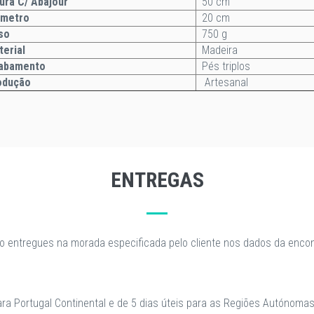
ura C/ Abajour
50 cm
âmetro
20 cm
so
750 g
terial
Madeira
abamento
Pés triplos
odução
Artesanal
ENTREGAS
o entregues na morada especificada pelo cliente nos dados da enc
para Portugal Continental e de 5 dias úteis para as Regiões Autónomas