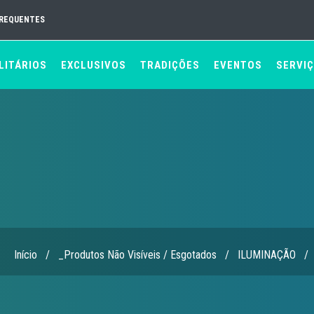
FREQUENTES
LITÁRIOS
EXCLUSIVOS
TRADIÇÕES
EVENTOS
SERVI
Início
/
_Produtos Não Visíveis / Esgotados
/
ILUMINAÇÃO
/