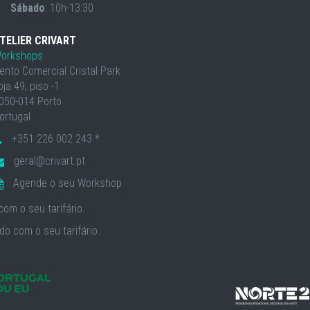
Sábado
: 10h-13:30
TELIER CRIVART
orkshops
ento Comercial Cristal Park
oja 49, piso -1
050-014 Porto
ortugal
+351 226 002 243 *
geral@crivart.pt
Agende o seu Workshop
om o seu tarifário.
o com o seu tarifário.