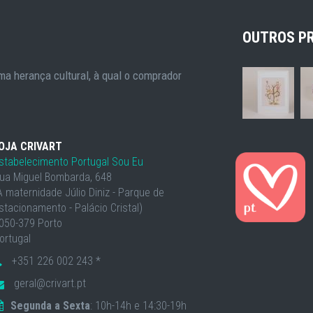
OUTROS P
a herança cultural, à qual o comprador
OJA CRIVART
stabelecimento Portugal Sou Eu
ua Miguel Bombarda, 648
À maternidade Júlio Diniz - Parque de
stacionamento - Palácio Cristal)
050-379 Porto
ortugal
+351 226 002 243 *
geral@crivart.pt
Segunda a Sexta
: 10h-14h e 14:30-19h