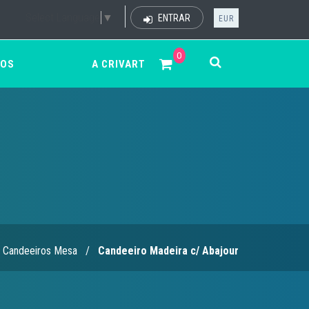
Select Language
▼
ENTRAR
EUR
0
ÇOS
A CRIVART
Candeeiros Mesa
/
Candeeiro Madeira c/ Abajour