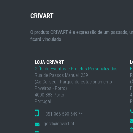
CRIVART
O produto CRIVART é a expressão de um passado, um
ficará vinculado.
LOJA CRIVART
L
Gifts de Eventos e Projetos Personalizados
E
Rua de Passos Manuel, 239
R
(Ao Coliseu - Parque de estacionamento
(
Poveiros - Porto)
E
4000-383 Porto
4
Portugal
P
+351 966 599 649 **
geral@crivart.pt