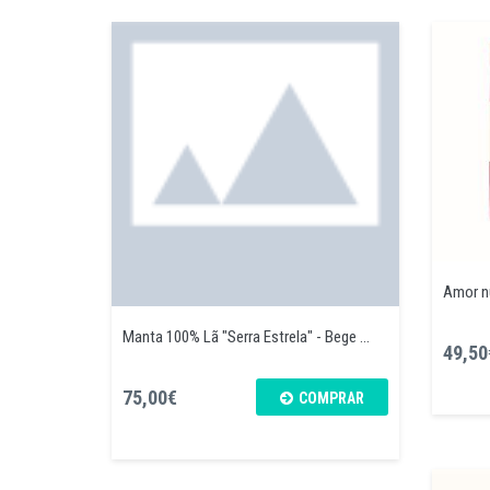
Amor n
Manta 100% Lã "Serra Estrela" - Bege ...
49,50
75,00€
COMPRAR