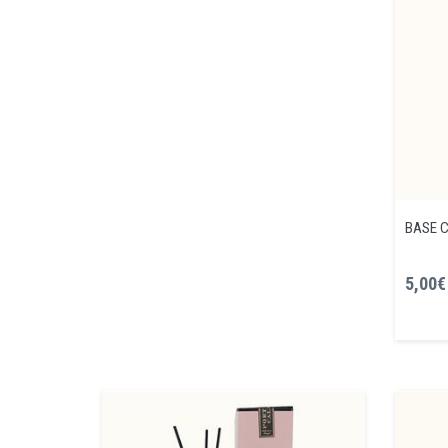
BASE C
5,00€