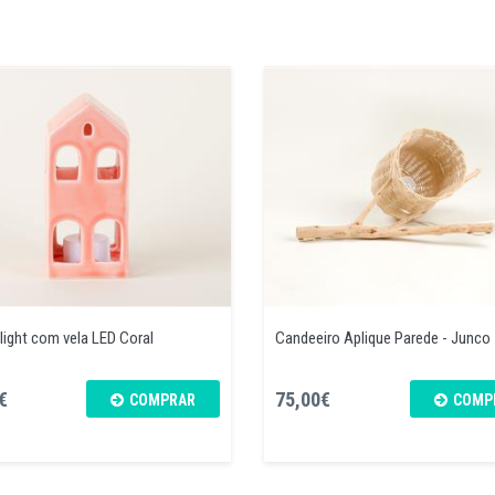
light com vela LED Coral
Candeeiro Aplique Parede - Junco
€
75,00€
COMPRAR
COMP