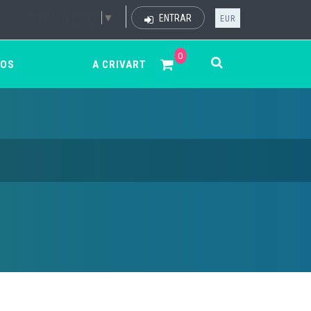
Select Language
▼
ENTRAR
EUR
0
ÇOS
A CRIVART