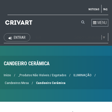
NOTICIAS
FAQ
MENU
Select Language
▼
ENTRAR
EUR
CANDEEIRO CERÂMICA
Início
/
_Produtos Não Visíveis / Esgotados
/
ILUMINAÇÃO
/
Candeeiros Mesa
/
Candeeiro Cerâmica