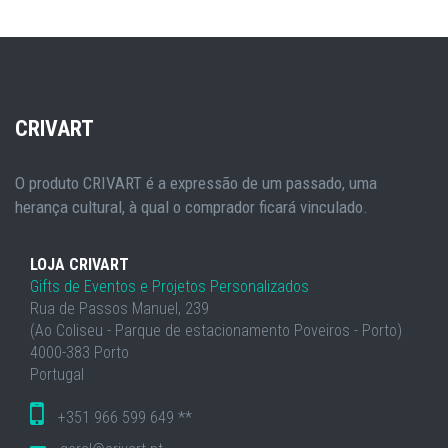
CRIVART
O produto CRIVART é a expressão de um passado, uma
herança cultural, à qual o comprador ficará vinculado.
LOJA CRIVART
Gifts de Eventos e Projetos Personalizados
Rua de Passos Manuel, 239
(Ao Coliseu - Parque de estacionamento Poveiros - Porto)
4000-383 Porto
Portugal
+351 966 599 649 **