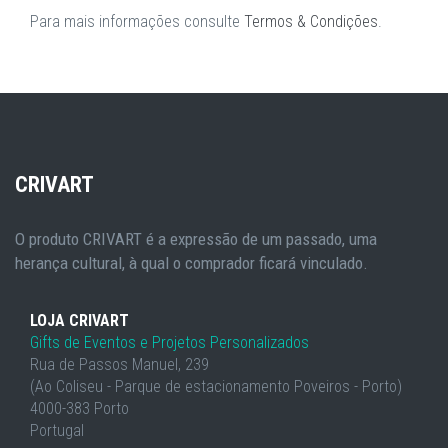
Para mais informações consulte
Termos & Condições
.
CRIVART
O produto CRIVART é a expressão de um passado, uma
herança cultural, à qual o comprador ficará vinculado.
LOJA CRIVART
Gifts de Eventos e Projetos Personalizados
Rua de Passos Manuel, 239
(Ao Coliseu - Parque de estacionamento Poveiros - Porto)
4000-383 Porto
Portugal