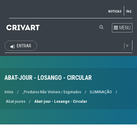
NOTICIAS
FAQ
MENU
Select Language
▼
ENTRAR
EUR
ABAT-JOUR - LOSANGO - CIRCULAR
Início
/
_Produtos Não Visíveis / Esgotados
/
ILUMINAÇÃO
/
Abat-joures
/
Abat-jour - Losango - Circular