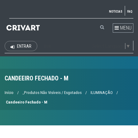
NOTICIAS
FAQ
MENU
Select Language
▼
ENTRAR
EUR
CANDEEIRO FECHADO - M
Início
/
_Produtos Não Visíveis / Esgotados
/
ILUMINAÇÃO
/
Candeeiro Fechado - M