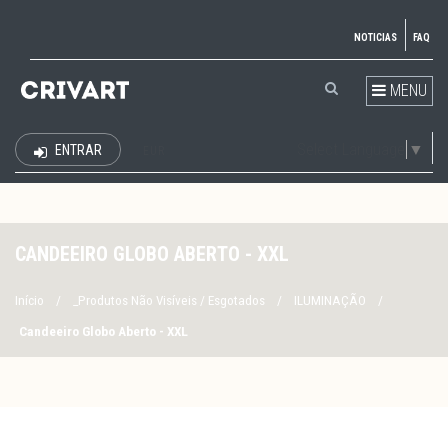
NOTICIAS
FAQ
MENU
Select Language
▼
ENTRAR
EUR
CANDEEIRO GLOBO ABERTO - XXL
Início
/
_Produtos Não Visíveis / Esgotados
/
ILUMINAÇÃO
/
Candeeiro Globo Aberto - XXL