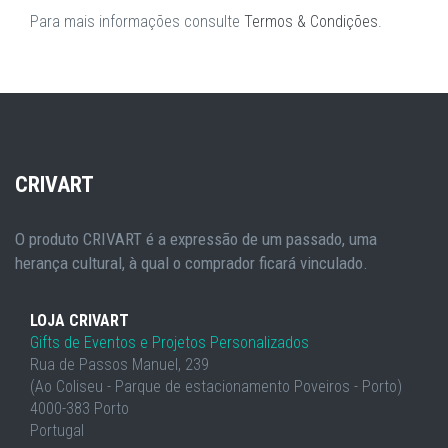
Para mais informações consulte
Termos & Condições
.
CRIVART
O produto CRIVART é a expressão de um passado, uma
herança cultural, à qual o comprador ficará vinculado.
LOJA CRIVART
Gifts de Eventos e Projetos Personalizados
Rua de Passos Manuel, 239
(Ao Coliseu - Parque de estacionamento Poveiros - Porto)
4000-383 Porto
Portugal