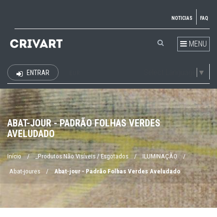
NOTICIAS
FAQ
MENU
Select Language
▼
ENTRAR
EUR
ABAT-JOUR - PADRÃO FOLHAS VERDES
AVELUDADO
Início
/
_Produtos Não Visíveis / Esgotados
/
ILUMINAÇÃO
/
Abat-joures
/
Abat-jour - Padrão Folhas Verdes Aveludado