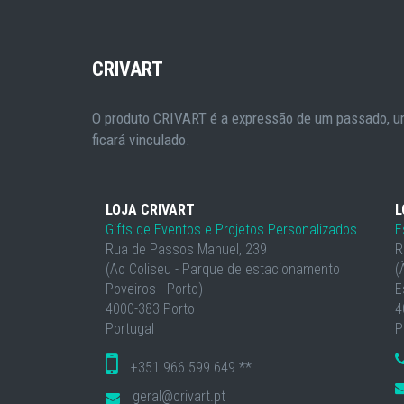
CRIVART
O produto CRIVART é a expressão de um passado, um
ficará vinculado.
LOJA CRIVART
L
Gifts de Eventos e Projetos Personalizados
E
Rua de Passos Manuel, 239
R
(Ao Coliseu - Parque de estacionamento
(
Poveiros - Porto)
E
4000-383 Porto
4
Portugal
P
+351 966 599 649 **
geral@crivart.pt