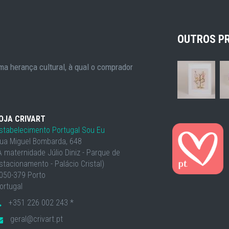
OUTROS P
a herança cultural, à qual o comprador
OJA CRIVART
stabelecimento Portugal Sou Eu
ua Miguel Bombarda, 648
À maternidade Júlio Diniz - Parque de
stacionamento - Palácio Cristal)
050-379 Porto
ortugal
+351 226 002 243 *
geral@crivart.pt