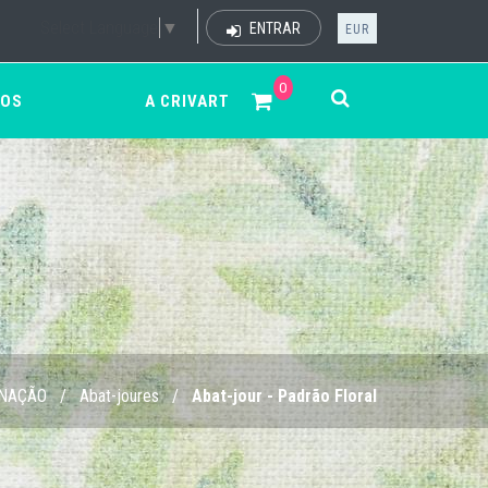
Select Language
▼
ENTRAR
EUR
0
ÇOS
A CRIVART
INAÇÃO
/
Abat-joures
/
Abat-jour - Padrão Floral