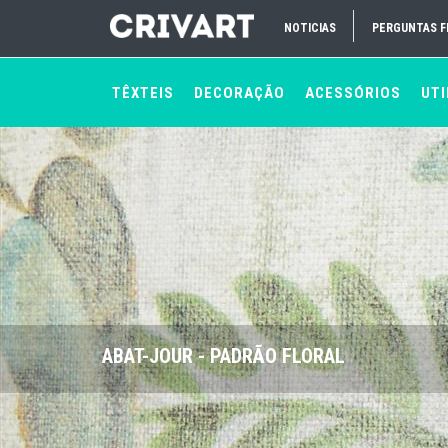
NOTICIAS
PERGUNTAS 
TÊXTEIS
DECORAÇÃO
ACESSÓRIOS
UTI
ABAT-JOUR - PADRÃO FLORAL