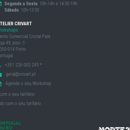
Segunda a Sexta
: 10h-14h e 14:30-19h
Sábado
: 10h-13:30
TELIER CRIVART
orkshops
ento Comercial Cristal Park
oja 49, piso -1
050-014 Porto
ortugal
+351 226 002 243 *
geral@crivart.pt
Agende o seu Workshop
om o seu tarifário.
o com o seu tarifário.