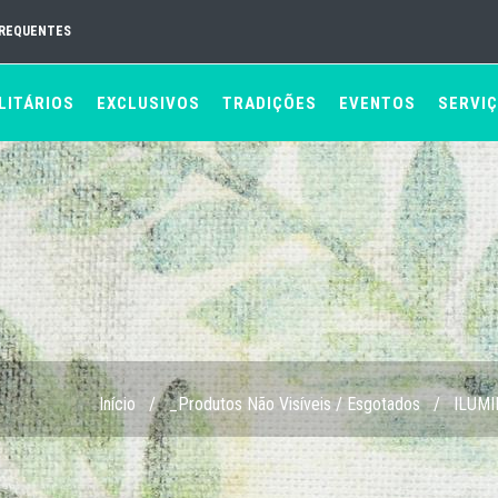
FREQUENTES
LITÁRIOS
EXCLUSIVOS
TRADIÇÕES
EVENTOS
SERVI
Início
/
_Produtos Não Visíveis / Esgotados
/
ILUM