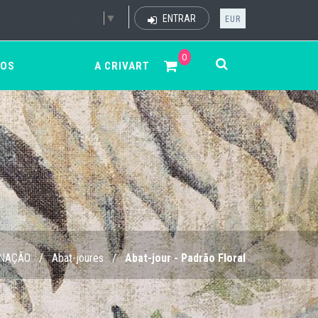
Select Language
▼
ENTRAR
EUR
0
ÇOS
A CRIVART
INAÇÃO
/
Abat-joures
/
Abat-jour - Padrão Floral