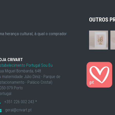
OUTROS P
a herança cultural, à qual o comprador
OJA CRIVART
stabelecimento Portugal Sou Eu
ua Miguel Bombarda, 648
À maternidade Júlio Diniz - Parque de
stacionamento - Palácio Cristal)
050-379 Porto
ortugal
+351 226 002 243 *
geral@crivart.pt