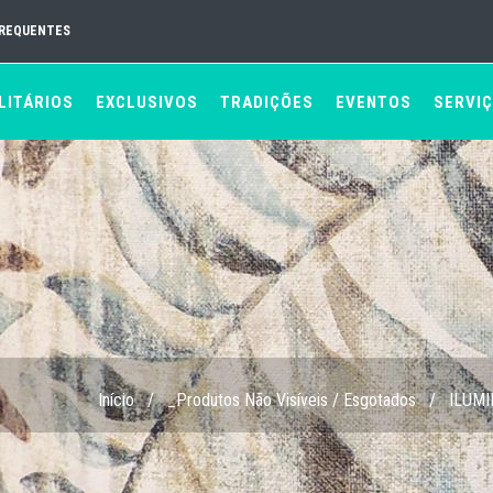
FREQUENTES
LITÁRIOS
EXCLUSIVOS
TRADIÇÕES
EVENTOS
SERVI
Início
/
_Produtos Não Visíveis / Esgotados
/
ILUM