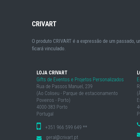
CRIVART
O produto CRIVART é a expressão de um passado, um
ficará vinculado.
LOJA CRIVART
L
Gifts de Eventos e Projetos Personalizados
E
Rua de Passos Manuel, 239
R
(Ao Coliseu - Parque de estacionamento
(
Poveiros - Porto)
E
4000-383 Porto
4
Portugal
P
+351 966 599 649 **
geral@crivart.pt