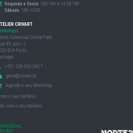
Segunda a Sexta
: 10h-14h e 14:30-19h
Sábado
: 10h-13:30
TELIER CRIVART
orkshops
ento Comercial Cristal Park
oja 49, piso -1
050-014 Porto
ortugal
+351 226 002 243 *
geral@crivart.pt
Agende o seu Workshop
om o seu tarifário.
o com o seu tarifário.