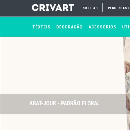
NOTICIAS
PERGUNTAS 
TÊXTEIS
DECORAÇÃO
ACESSÓRIOS
UTI
ABAT-JOUR - PADRÃO FLORAL