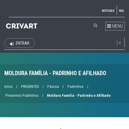
NOTICIAS
FAQ
MENU
Select Language
▼
ENTRAR
EUR
MOLDURA FAMÍLIA - PADRINHO E AFILHADO
Início
/
PRESENTES
/
Páscoa
/
Padrinhos
/
Presentes Padrinhos
/
Moldura Família - Padrinho e Afilhado