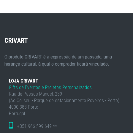
CRIVART
O produto CRIVART é a expressão de um passado, uma
herança cultural, à qual o comprador ficará vinculado.
LOJA CRIVART
Gifts de Eventos e Projetos Personalizados
Rua de Passos Manuel, 239
(Ao Coliseu - Parque de estacionamento Poveiros - Porto)
4000-383 Porto
Portugal
+351 966 599 649 **