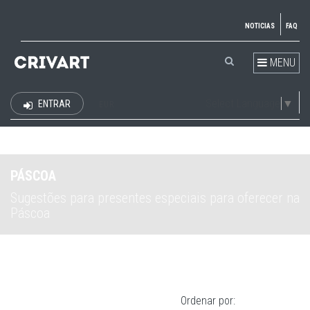
NOTICIAS
FAQ
MENU
Select Language
▼
ENTRAR
EUR
PÁSCOA
Sugestões para presentes especiais para oferecer na
Páscoa
Ordenar por: