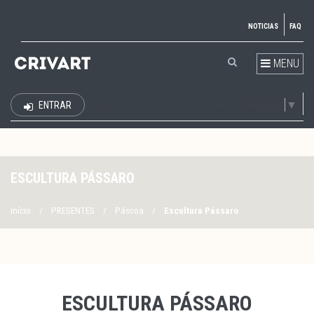
NOTICIAS
FAQ
MENU
Select Language
▼
ENTRAR
EUR
ESCULTURA PÁSSARO
Início
/
PRESENTES
/
Páscoa
/
Escultura Pássaro
ESCULTURA PÁSSARO