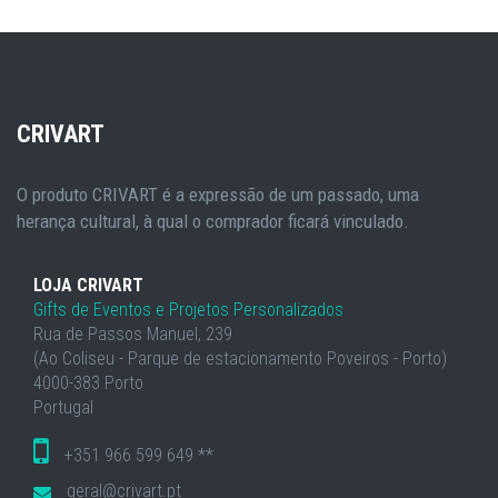
CRIVART
O produto CRIVART é a expressão de um passado, uma
herança cultural, à qual o comprador ficará vinculado.
LOJA CRIVART
Gifts de Eventos e Projetos Personalizados
Rua de Passos Manuel, 239
(Ao Coliseu - Parque de estacionamento Poveiros - Porto)
4000-383 Porto
Portugal
+351 966 599 649 **
geral@crivart.pt