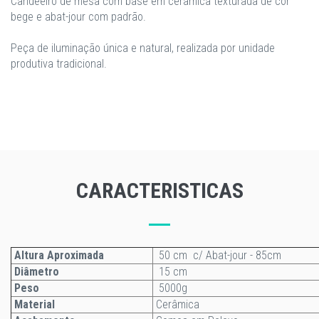
Candeeiro de mesa com base em cerâmica texturada de cor
bege e abat-jour com padrão.
Peça de iluminação única e natural, realizada por unidade
produtiva tradicional.
CARACTERISTICAS
Altura Aproximada
50 cm c/ Abat-jour - 85cm
Diâmetro
15 cm
Peso
5000g
Material
Cerâmica