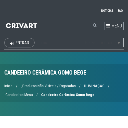
NOTICIAS
FAQ
MENU
Select Language
▼
ENTRAR
EUR
CANDEEIRO CERÂMICA GOMO BEGE
Início
/
_Produtos Não Visíveis / Esgotados
/
ILUMINAÇÃO
/
Candeeiros Mesa
/
Candeeiro Cerâmica Gomo Bege