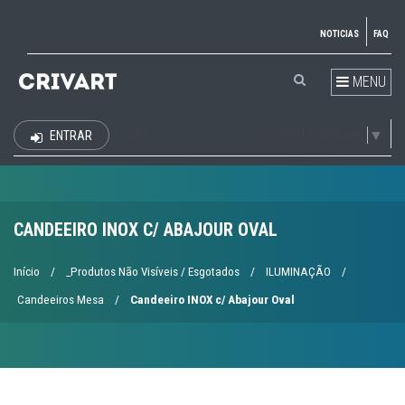
NOTICIAS
FAQ
MENU
Select Language
▼
ENTRAR
EUR
CANDEEIRO INOX C/ ABAJOUR OVAL
Início
/
_Produtos Não Visíveis / Esgotados
/
ILUMINAÇÃO
/
Candeeiros Mesa
/
Candeeiro INOX c/ Abajour Oval