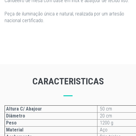
Candeeiro de mesa com base em Inox e abatjour de tecido liso.
Peça de iluminação única e natural, realizada por um artesão
nacional certificado.
CARACTERISTICAS
Altura C/ Abajour
50 cm
Diâmetro
20 cm
Peso
1200 g
Material
Aço