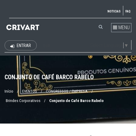
NOTICIAS
FAQ
MENU
Select Language
▼
ENTRAR
EUR
CONJUNTO DE CAFÉ BARCO RABELO
Início
/
EVENTOS
/
CONGRESSOS / EMPRESA
/
Brindes Corporativos
/
Conjunto de Café Barco Rabelo