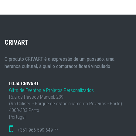
CRIVART
O produto CRIVART é a expressão de um passado, uma
herança cultural, à qual o comprador ficará vinculado.
LOJA CRIVART
Gifts de Eventos e Projetos Personalizados
Rua de Passos Manuel, 239
(Ao Coliseu - Parque de estacionamento Poveiros - Porto)
4000-383 Porto
Portugal
+351 966 599 649 **