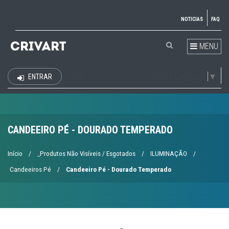
NOTICIAS
FAQ
MENU
Select Language
▼
ENTRAR
EUR
CANDEEIRO PÉ - DOURADO TEMPERADO
Início
/
_Produtos Não Visíveis / Esgotados
/
ILUMINAÇÃO
/
Candeeiros Pé
/
Candeeiro Pé - Dourado Temperado