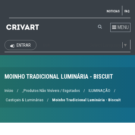
NOTICIAS
FAQ
MENU
Select Language
▼
ENTRAR
EUR
MOINHO TRADICIONAL LUMINÁRIA - BISCUIT
Início
/
_Produtos Não Visíveis / Esgotados
/
ILUMINAÇÃO
/
Castiçais & Luminárias
/
Moinho Tradicional Luminária - Biscuit