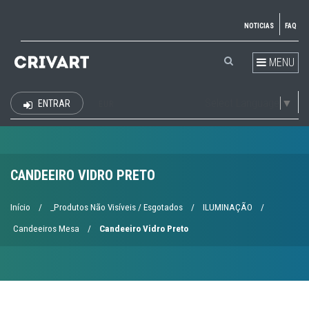
NOTICIAS
FAQ
MENU
Select Language
▼
ENTRAR
EUR
CANDEEIRO VIDRO PRETO
Início
/
_Produtos Não Visíveis / Esgotados
/
ILUMINAÇÃO
/
Candeeiros Mesa
/
Candeeiro Vidro Preto