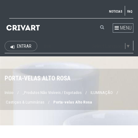
NOTICIAS
FAQ
MENU
Select Language
▼
ENTRAR
EUR
PORTA-VELAS ALTO ROSA
Início
/
_Produtos Não Visíveis / Esgotados
/
ILUMINAÇÃO
/
Castiçais & Luminárias
/
Porta-velas Alto Rosa