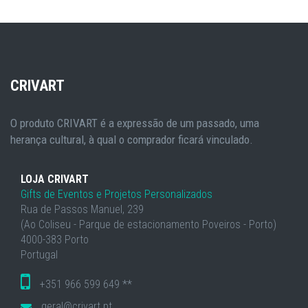
CRIVART
O produto CRIVART é a expressão de um passado, uma
herança cultural, à qual o comprador ficará vinculado.
LOJA CRIVART
Gifts de Eventos e Projetos Personalizados
Rua de Passos Manuel, 239
(Ao Coliseu - Parque de estacionamento Poveiros - Porto)
4000-383 Porto
Portugal
+351 966 599 649 **
geral@crivart.pt