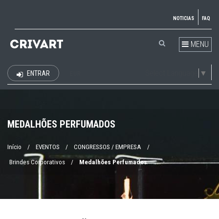
NOTICIAS
FAQ
MENU
Select Language
▼
ENTRAR
EUR
MEDALHÕES PERFUMADOS
Início
/
EVENTOS
/
CONGRESSOS / EMPRESA
/
Brindes Corporativos
/
Medalhões Perfumados