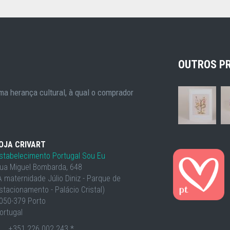
OUTROS P
a herança cultural, à qual o comprador
OJA CRIVART
stabelecimento Portugal Sou Eu
ua Miguel Bombarda, 648
À maternidade Júlio Diniz - Parque de
stacionamento - Palácio Cristal)
050-379 Porto
ortugal
+351 226 002 243 *