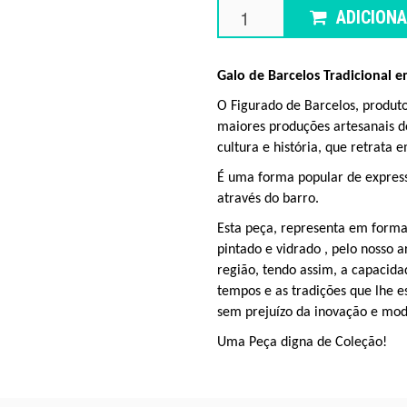
ADICION
Galo de Barcelos Tradicional 
O Figurado de Barcelos, produto 
maiores produções artesanais 
cultura e
história,
que
retrata
em
É
uma forma popular de expressã
através do barro.
Esta peça, representa em forma
pintado e
vidrado
, pelo nosso 
região, tendo assim,
a capacida
tempos e as tradições que lhe 
sem
prejuízo da inovação e mo
Uma Peça digna de
Coleção
!