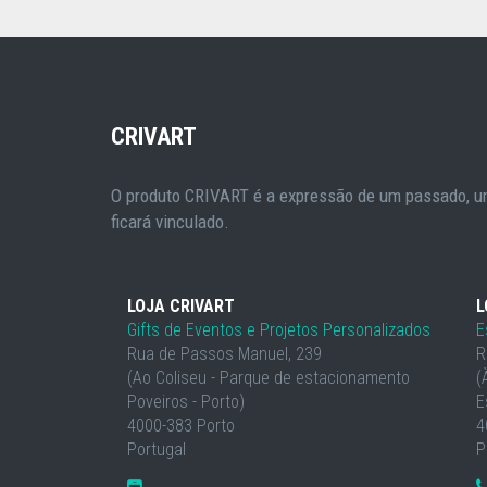
CRIVART
O produto CRIVART é a expressão de um passado, um
ficará vinculado.
LOJA CRIVART
L
Gifts de Eventos e Projetos Personalizados
E
Rua de Passos Manuel, 239
R
(Ao Coliseu - Parque de estacionamento
(
Poveiros - Porto)
E
4000-383 Porto
4
Portugal
P