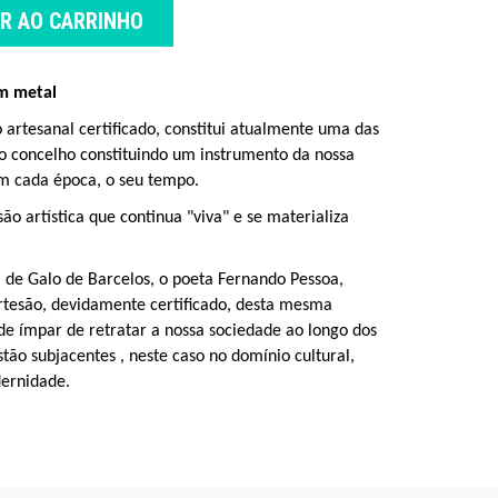
AR AO CARRINHO
em metal
artesanal certificado, constitui
atualmente
uma das
do concelho
constituindo um
instrumento da nossa
 cada época, o seu tempo.
o artística que continua "viva" e se materializa
 de Galo de Barcelos, o poeta Fernando Pessoa,
artesão, devidamente certificado, desta mesma
de ímpar de
retratar
a
nossa
sociedade ao longo dos
estão subjacentes
, neste caso no domínio cultural,
dernidade
.