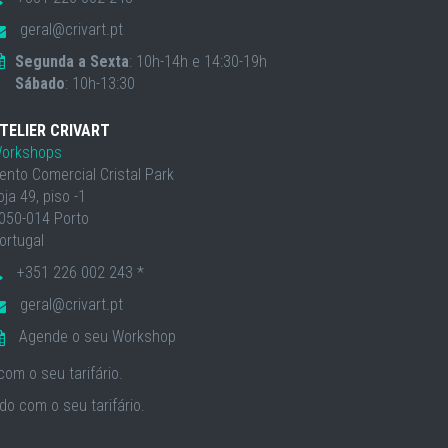
geral@crivart.pt
Segunda a Sexta
: 10h-14h e 14:30-19h
Sábado
: 10h-13:30
TELIER CRIVART
orkshops
ento Comercial Cristal Park
oja 49, piso -1
050-014 Porto
ortugal
+351 226 002 243 *
geral@crivart.pt
Agende o seu Workshop
om o seu tarifário.
o com o seu tarifário.