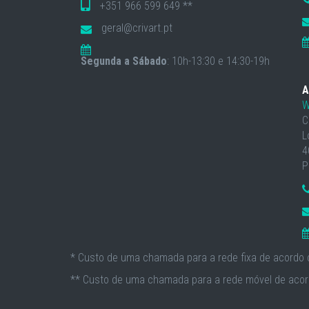
+351 966 599 649 **
geral@crivart.pt
Segunda a Sábado
: 10h-13:30 e 14:30-19h
A
W
C
L
4
P
* Custo de uma chamada para a rede fixa de acordo c
** Custo de uma chamada para a rede móvel de acord