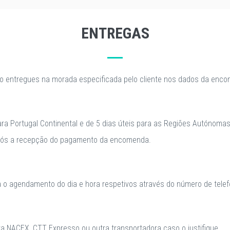
ENTREGAS
o entregues na morada especificada pelo cliente nos dados da enc
para Portugal Continental e de 5 dias úteis para as Regiões Autónomas
após a recepção do pagamento da encomenda.
a o agendamento do dia e hora respetivos através do número de telefo
 NACEX, CTT Expresso ou outra transportadora caso o justifique.