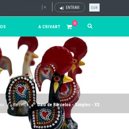
Select Language
▼
ENTRAR
EUR
0
ÇOS
A CRIVART
los
/
Barcelos
/
Galo de Barcelos - Simples - XS