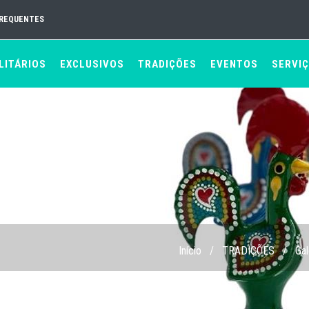
FREQUENTES
LITÁRIOS
EXCLUSIVOS
TRADIÇÕES
EVENTOS
SERVI
Início
/
TRADIÇÕES
/
Ga