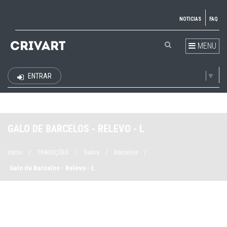
NOTICIAS
FAQ
MENU
Select Language
▼
ENTRAR
EUR
GALO DE BARCELOS - RELEVO - L
Início
/
TRADIÇÕES
/
Galos
/
Barcelos
/
Galo de Barcelos - Relevo - L